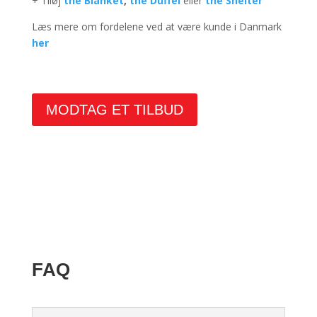
+ Tiløj
the Blanket
,
the Duffel
eller
the Shelter
Læs mere om fordelene ved at være kunde i Danmark
her
MODTAG ET TILBUD
FAQ