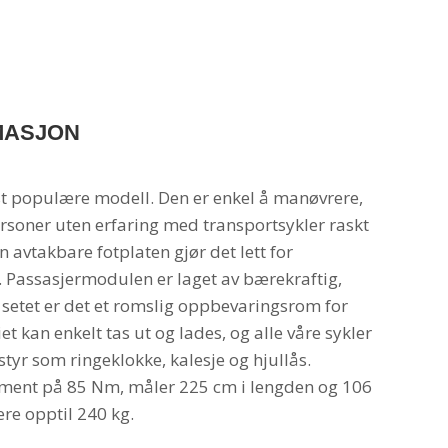
MASJON
st populære modell. Den er enkel å manøvrere,
ersoner uten erfaring med transportsykler raskt
n avtakbare fotplaten gjør det lett for
n. Passasjermodulen er laget av bærekraftig,
setet er det et romslig oppbevaringsrom for
et kan enkelt tas ut og lades, og alle våre sykler
tyr som ringeklokke, kalesje og hjullås.
oment på 85 Nm, måler 225 cm i lengden og 106
re opptil 240 kg.