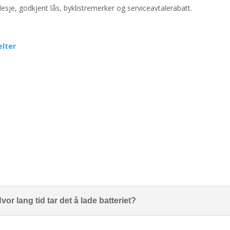
lesje
, godkjent lås, byklistremerker og serviceavtalerabatt.
elter
vor lang tid tar det å lade batteriet?