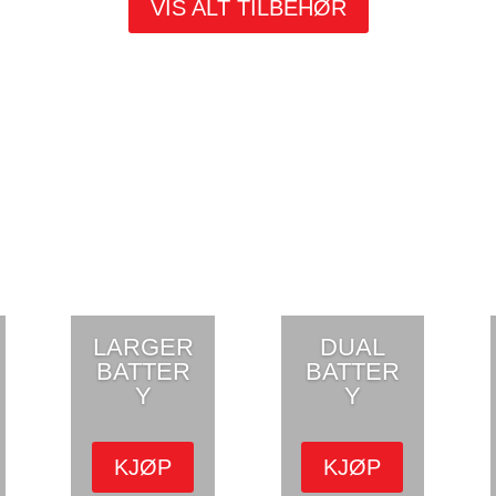
VIS ALT TILBEHØR
LARGER
DUAL
BATTER
BATTER
Y
Y
KJØP
KJØP