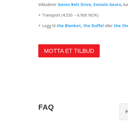
Inkluderer
Gates Belt Drive,
Enviolo Gears
,
ka
+ Transport (4.550 – 6.900 NOK)
+ Legg til
the Blanket
,
the Duffel
eller
the Sh
MOTTA ET TILBUD
FAQ
H