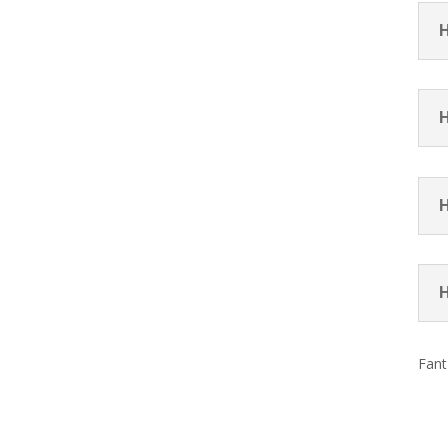
H
H
H
H
Fant