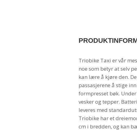
PRODUKTINFOR
Triobike Taxi er vår me
noe som betyr at selv p
kan lære å kjøre den. De
passasjerene å stige in
formpresset bøk. Under 
vesker og tepper. Batteri
leveres med standarduts
Triobike har et dreiem
cm i bredden, og kan bæ